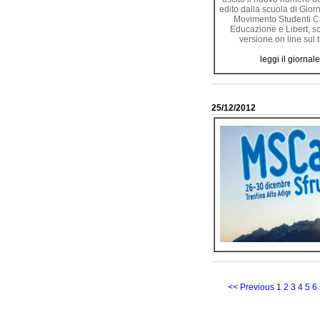
edito dalla scuola di Gior
Movimento Studenti Cat
Educazione e Libert, sc
versione on line
sul 
leggi il giornale
25/12/2012
<< Previous
1
2
3
4
5
6