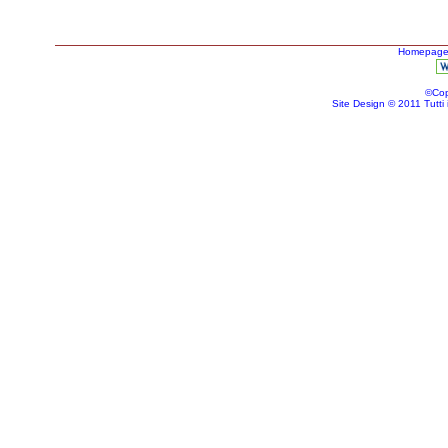
Homepag
©Cop
Site Design © 2011 Tutti i d