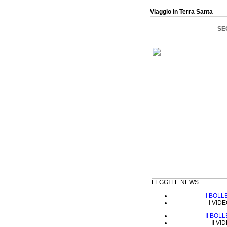
Viaggio in Terra Santa
SE
LEGGI LE NEWS:
I BOLL
I VID
II BOL
II VI