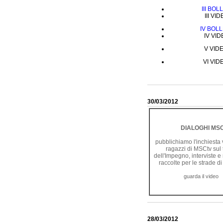
III BO
III VI
IV BOLL
IV VID
V VIDE
VI VID
30/03/2012
DIALOGHI MS
pubblichiamo l'inchiesta 
ragazzi di MSCtv sul
dell'Impegno, interviste e 
raccolte per le strade d
guarda il video
28/03/2012