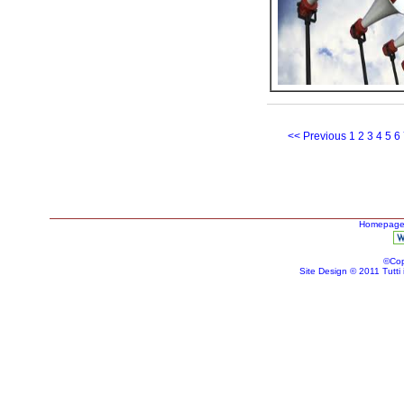
<< Previous
1
2
3
4
5
6
Homepag
©Cop
Site Design © 2011 Tutti i d