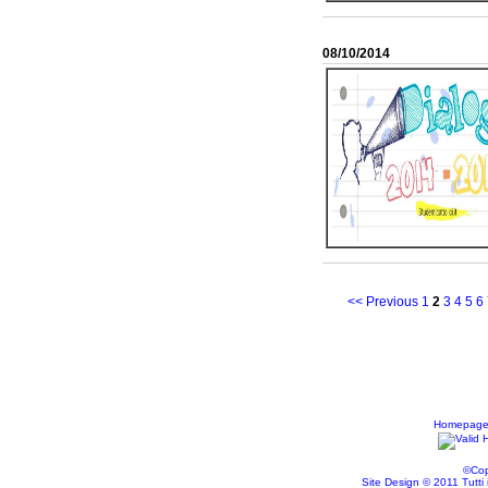
08/10/2014
<< Previous
1
2
3
4
5
6
Homepag
©Cop
Site Design © 2011 Tutti i d