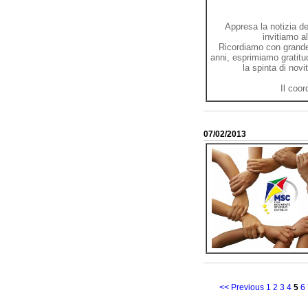
Appresa la notizia d
invitiamo a
Ricordiamo con grande e
anni, esprimiamo gratitu
la spinta di novi
Il coo
07/02/2013
<< Previous
1
2
3
4
5
6