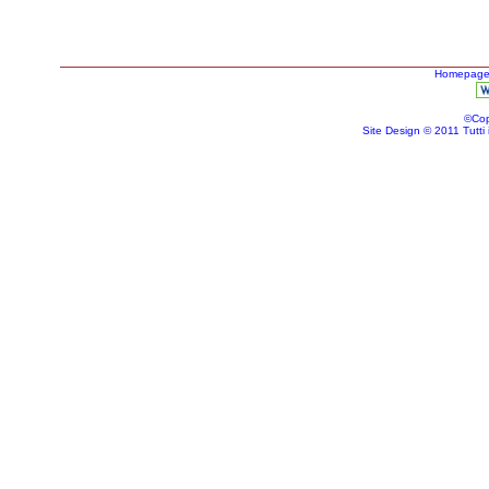
Homepag
©Cop
Site Design © 2011 Tutti i d