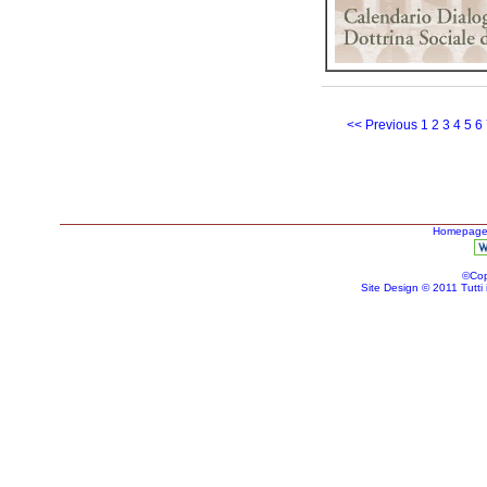
<< Previous
1
2
3
4
5
6
Homepag
©Cop
Site Design © 2011 Tutti i d