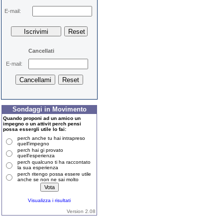
E-mail:
Cancellati
E-mail:
Sondaggi in Movimento
Quando proponi ad un amico un
impegno o un attivit perch pensi
possa essergli utile lo fai:
perch anche tu hai intrapreso
quell'impegno
perch hai gi provato
quell'esperienza
perch qualcuno ti ha raccontato
la sua esperienza
perch ritengo possa essere utile
anche se non ne sai molto
Visualizza i risultati
Version 2.08