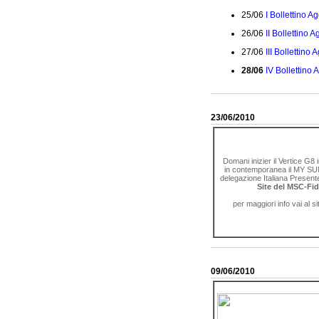
25/06
I Bollettino 
26/06
II Bollettino
27/06
III Bollettin
28/06
IV Bollettin
23/06/2010
Domani inizier il Vertice G8
in contemporanea il MY SU
delegazione Italiana Presen
Site del MSC-Fi
per maggiori info vai al sit
09/06/2010