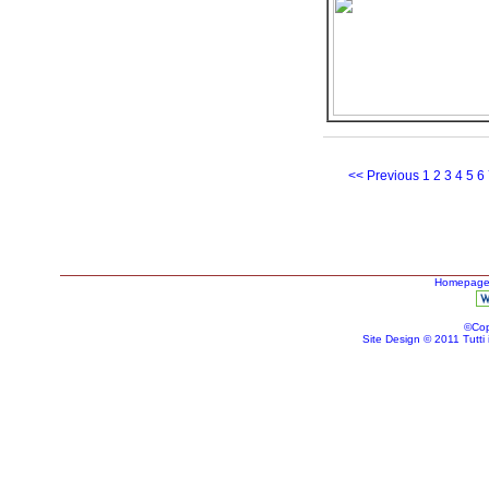
<< Previous
1
2
3
4
5
6
Homepag
©Cop
Site Design © 2011 Tutti i d