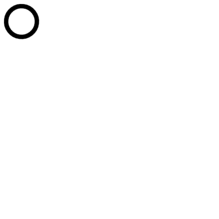
Skip to content
Il tuo 5×1000
Area Riservata
@studenticattolici
Top bar
Movimento Studenti Cattolici
Il movimento nazionale degli studenti cattolici italiani
Chi siamo
Chi siamo
Lo Statuto
Consiglio Nazionale
Cosa facciamo
Cosa Facciamo
La Scuola di Giornalismo
Dialoghi
Relazioni Internazionali
MSCamp
In Prospettiva
Convegno Nazionale