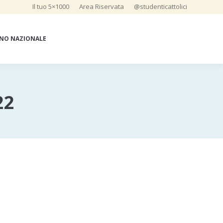
Il tuo 5×1000
Area Riservata
@studenticattolici
NO NAZIONALE
22