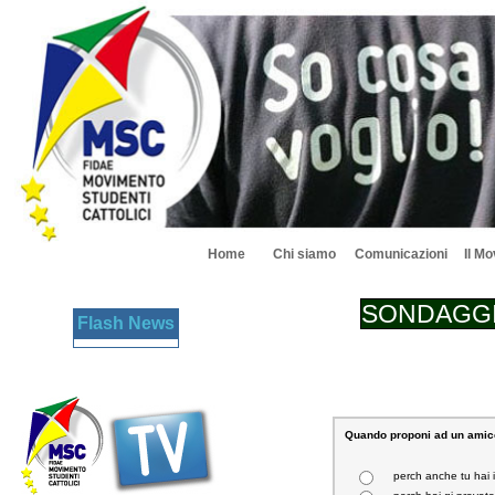
Home
Chi siamo
Comunicazioni
Il M
SONDAGG
Quando proponi ad un amico 
perch anche tu hai 