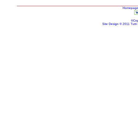
Homepag
©Cop
Site Design © 2011 Tutti i d