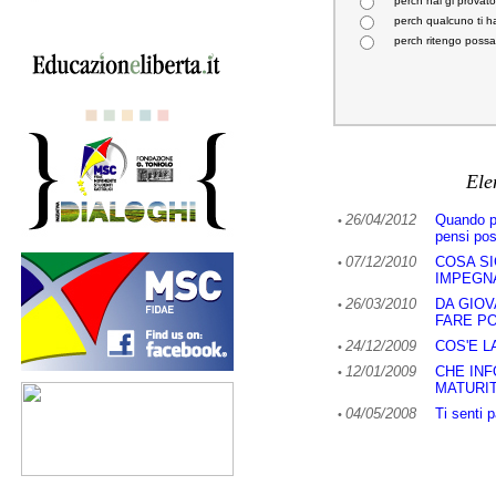
perch hai gi provato
perch qualcuno ti h
perch ritengo possa
Ele
26/04/2012
Quando pr
•
pensi poss
07/12/2010
COSA SI
•
IMPEGN
26/03/2010
DA GIOV
•
FARE PO
24/12/2009
COS'E L
•
12/01/2009
CHE INF
•
MATURIT
04/05/2008
Ti senti 
•