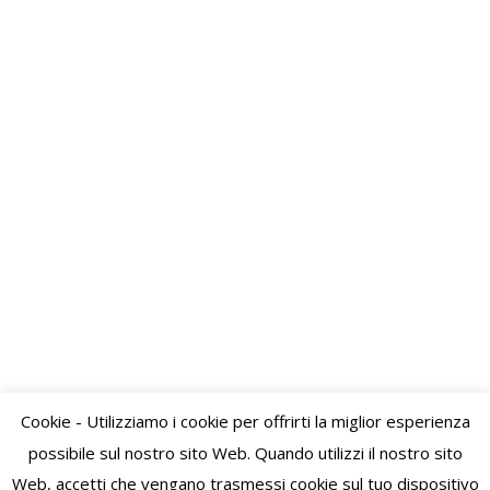
Audizione della commissione VII
della Camera dei deputati
Gallery
,
News
By
msc_segreteria
22 Febbraio 2022
Lascia un commento
Nella giornata di Lunedì 21 febbraio 2022 siamo
intervenuti sul dibattito avviato dalla Commissione
Cultura della Camera dei deputati relativo
all’andamento dell’anno scolastico e agli gli effetti
della pandemia. Riportiamo di seguito il pdf con il
testo integrale del nostro intervento.
Cookie - Utilizziamo i cookie per offrirti la miglior esperienza
possibile sul nostro sito Web. Quando utilizzi il nostro sito
Web, accetti che vengano trasmessi cookie sul tuo dispositivo