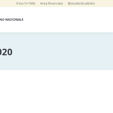
Il tuo 5×1000
Area Riservata
@studenticattolici
NO NAZIONALE
020