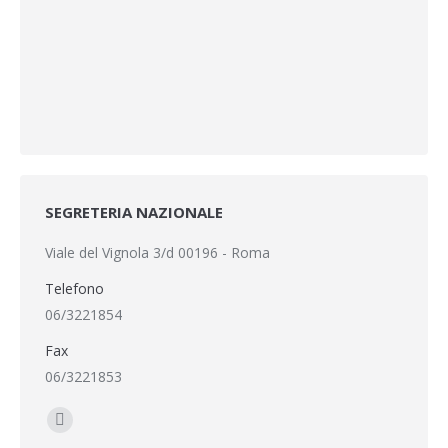
SEGRETERIA NAZIONALE
Viale del Vignola 3/d 00196 - Roma
Telefono
06/3221854
Fax
06/3221853
Find us on:
Facebook
Twitter
YouTube
Instagram
Mail