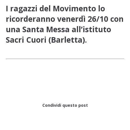
I ragazzi del Movimento lo
ricorderanno venerdì 26/10 con
una Santa Messa all’istituto
Sacri Cuori (Barletta).
Condividi questo post
Share with Facebook
Share with Twitter
Share with Google+
Share with Pinterest
Share with WhatsApp