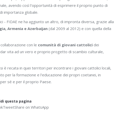
onale, avendo così l’opportunità di esprimere il proprio punto di
e di importanza globale.
i - FIDAE ne ha aggiunto un altro, di impronta diversa, grazie alla
gia, Armenia e Azerbaijan
(dal 2009 al 2012) e con quella della
a collaborazione con le
comunità di giovani cattolici
dei
e dar vita ad un vero e proprio progetto di scambio culturale,
 recata in quei territori per incontrare i giovani cattolici locali,
 per la formazione e l’educazione dei propri coetanei, in
o per sé e per il proprio Paese.
idi questa pagina
ok
Tweet
Share on Facebook
Share on Twitter
Share on WhatsApp
Share on WhatsApp