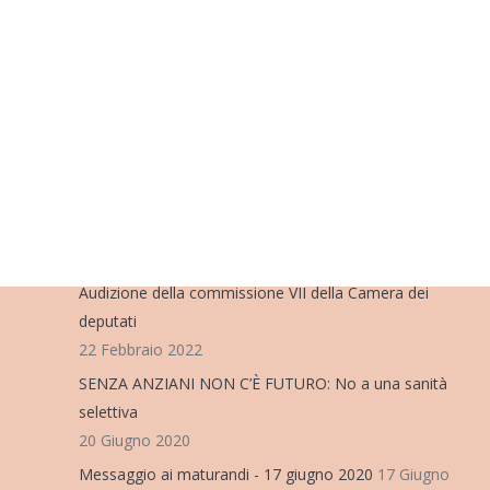
ULTIME NOTIZIE
Consiglio Nazionale MSC-FIDAE
5 Aprile 2022
Audizione della commissione VII della Camera dei
deputati
22 Febbraio 2022
SENZA ANZIANI NON C’È FUTURO: No a una sanità
selettiva
20 Giugno 2020
Messaggio ai maturandi - 17 giugno 2020
17 Giugno