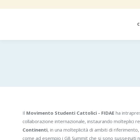
C
Il
Movimento Studenti Cattolici - FIDAE
ha intrapres
collaborazione internazionale, instaurando molteplici rel
Continenti
, in una molteplicità di ambiti di riferiment
come ad esempio i G8 Summit che si sono susseguiti ne