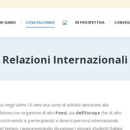
HI SIAMO
COSA FACCIAMO
IN PROSPETTIVA
CONVEG
Relazioni Internazionali
o negli ultimi 10 anni una serie di attività destinate alla
azioni con organismi di altri
Paesi
, sia
dell’Europa
che di altri
o, costruendo e partecipando a diversi percorsi internazionali,
l tempo, rappresentando dovunque i giovani studenti italiani,